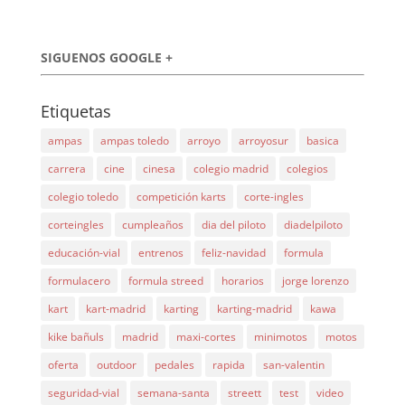
SIGUENOS GOOGLE +
Etiquetas
ampas
ampas toledo
arroyo
arroyosur
basica
carrera
cine
cinesa
colegio madrid
colegios
colegio toledo
competición karts
corte-ingles
corteingles
cumpleaños
dia del piloto
diadelpiloto
educación-vial
entrenos
feliz-navidad
formula
formulacero
formula streed
horarios
jorge lorenzo
kart
kart-madrid
karting
karting-madrid
kawa
kike bañuls
madrid
maxi-cortes
minimotos
motos
oferta
outdoor
pedales
rapida
san-valentin
seguridad-vial
semana-santa
streett
test
video