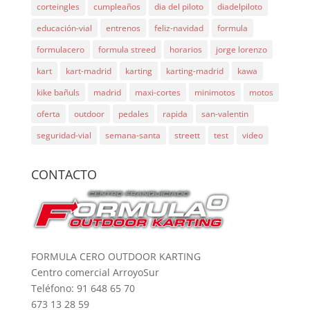
corteingles
cumpleaños
dia del piloto
diadelpiloto
educación-vial
entrenos
feliz-navidad
formula
formulacero
formula streed
horarios
jorge lorenzo
kart
kart-madrid
karting
karting-madrid
kawa
kike bañuls
madrid
maxi-cortes
minimotos
motos
oferta
outdoor
pedales
rapida
san-valentin
seguridad-vial
semana-santa
streett
test
video
CONTACTO
FORMULA CERO OUTDOOR KARTING
Centro comercial ArroyoSur
Teléfono: 91 648 65 70
673 13 28 59