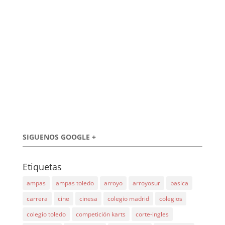
SIGUENOS GOOGLE +
Etiquetas
ampas
ampas toledo
arroyo
arroyosur
basica
carrera
cine
cinesa
colegio madrid
colegios
colegio toledo
competición karts
corte-ingles