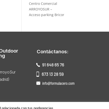
Centro Comercial
ARROYOSUR –
Acceso parking Bricor
 Outdoor
Contáctanos:
ing
ArroyoSur
drid)
d relacionada con tus preferencias.