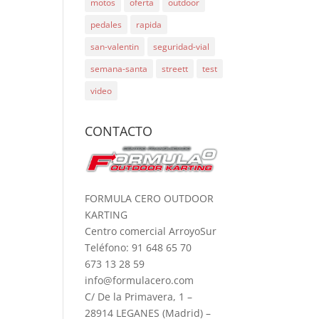
motos
oferta
outdoor
pedales
rapida
san-valentin
seguridad-vial
semana-santa
streett
test
video
CONTACTO
FORMULA CERO OUTDOOR
KARTING
Centro comercial ArroyoSur
Teléfono: 91 648 65 70
673 13 28 59
info@formulacero.com
C/ De la Primavera, 1 –
28914 LEGANES (Madrid) –