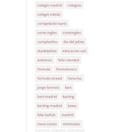
colegio madrid
colegios
colegio toledo
competición karts
corte-ingles
corteingles
cumpleaños
dia del piloto
diadelpiloto
educación-vial
entrenos
feliz-navidad
formula
formulacero
formula streed
horarios
jorge lorenzo
kart
kart-madrid
karting
karting-madrid
kawa
kike bañuls
madrid
maxi-cortes
minimotos