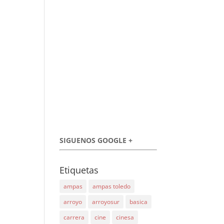
SIGUENOS GOOGLE +
Etiquetas
ampas
ampas toledo
arroyo
arroyosur
basica
carrera
cine
cinesa