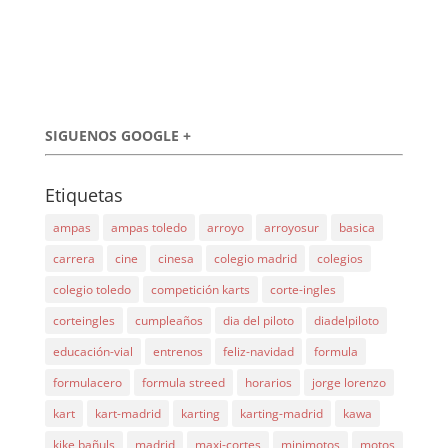
SIGUENOS GOOGLE +
Etiquetas
ampas
ampas toledo
arroyo
arroyosur
basica
carrera
cine
cinesa
colegio madrid
colegios
colegio toledo
competición karts
corte-ingles
corteingles
cumpleaños
dia del piloto
diadelpiloto
educación-vial
entrenos
feliz-navidad
formula
formulacero
formula streed
horarios
jorge lorenzo
kart
kart-madrid
karting
karting-madrid
kawa
kike bañuls
madrid
maxi-cortes
minimotos
motos