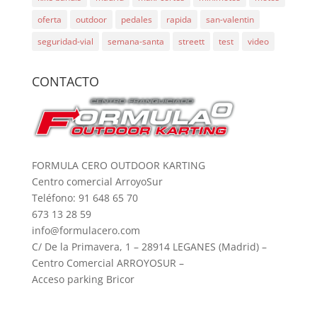
oferta
outdoor
pedales
rapida
san-valentin
seguridad-vial
semana-santa
streett
test
video
CONTACTO
FORMULA CERO OUTDOOR KARTING
Centro comercial ArroyoSur
Teléfono: 91 648 65 70
673 13 28 59
info@formulacero.com
C/ De la Primavera, 1 – 28914 LEGANES (Madrid) –
Centro Comercial ARROYOSUR –
Acceso parking Bricor