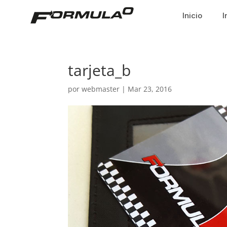
Inicio
I
tarjeta_b
por
webmaster
|
Mar 23, 2016