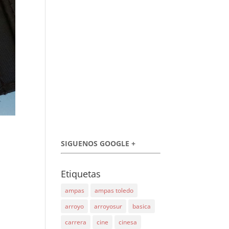
SIGUENOS GOOGLE +
Etiquetas
ampas
ampas toledo
arroyo
arroyosur
basica
carrera
cine
cinesa