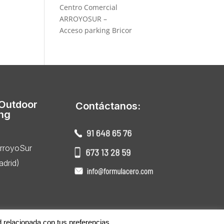
Centro Comercial
ARROYOSUR –
Acceso parking Bricor
 Outdoor
Contáctanos:
ing
ArroyoSur
drid)
d relacionada con tus preferencias.