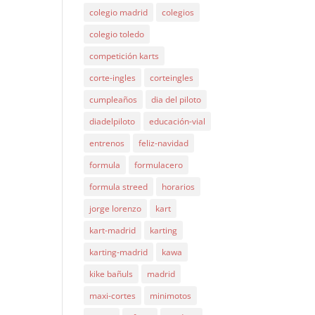
colegio madrid
colegios
colegio toledo
competición karts
corte-ingles
corteingles
cumpleaños
dia del piloto
diadelpiloto
educación-vial
entrenos
feliz-navidad
formula
formulacero
formula streed
horarios
jorge lorenzo
kart
kart-madrid
karting
karting-madrid
kawa
kike bañuls
madrid
maxi-cortes
minimotos