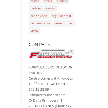
motos
oferta
outdoor
pedales
rapida
san-valentin
seguridad-vial
semana-santa
streett
test
video
CONTACTO
FORMULA CERO OUTDOOR
KARTING
Centro comercial ArroyoSur
Teléfono: 91 648 65 70
673 13 28 59
info@formulacero.com
C/ De la Primavera, 1 –
28914 LEGANES (Madrid) –