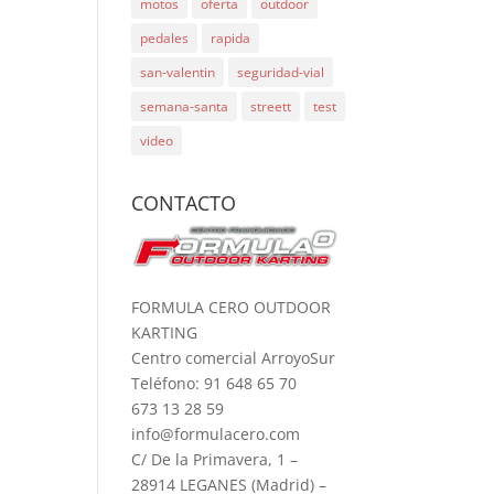
motos
oferta
outdoor
pedales
rapida
san-valentin
seguridad-vial
semana-santa
streett
test
video
CONTACTO
FORMULA CERO OUTDOOR
KARTING
Centro comercial ArroyoSur
Teléfono: 91 648 65 70
673 13 28 59
info@formulacero.com
C/ De la Primavera, 1 –
28914 LEGANES (Madrid) –