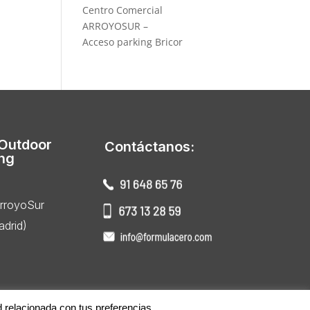
Centro Comercial
ARROYOSUR –
Acceso parking Bricor
 Outdoor
Contáctanos:
ing
ArroyoSur
drid)
d relacionada con tus preferencias.