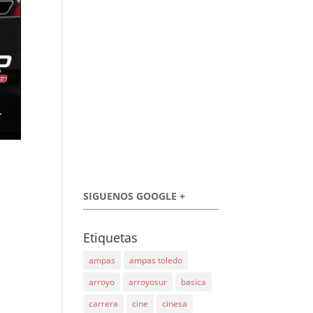
SIGUENOS GOOGLE +
Etiquetas
ampas
ampas toledo
arroyo
arroyosur
basica
carrera
cine
cinesa