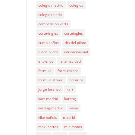
colegio madrid
colegios
colegio toledo
competición karts
corte-ingles
corteingles
cumpleaños
dia del piloto
diadelpiloto
educación-vial
entrenos
feliz-navidad
formula
formulacero
formula streed
horarios
jorge lorenzo
kart
kart-madrid
karting
karting-madrid
kawa
kike bañuls
madrid
maxi-cortes
minimotos