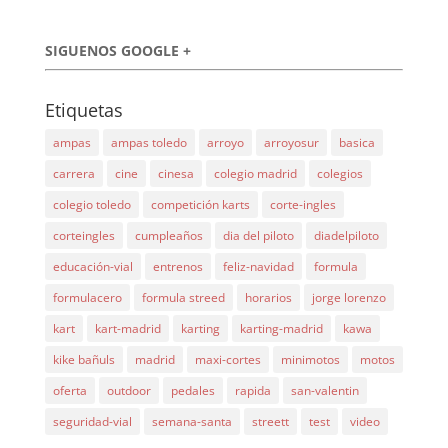
SIGUENOS GOOGLE +
Etiquetas
ampas
ampas toledo
arroyo
arroyosur
basica
carrera
cine
cinesa
colegio madrid
colegios
colegio toledo
competición karts
corte-ingles
corteingles
cumpleaños
dia del piloto
diadelpiloto
educación-vial
entrenos
feliz-navidad
formula
formulacero
formula streed
horarios
jorge lorenzo
kart
kart-madrid
karting
karting-madrid
kawa
kike bañuls
madrid
maxi-cortes
minimotos
motos
oferta
outdoor
pedales
rapida
san-valentin
seguridad-vial
semana-santa
streett
test
video