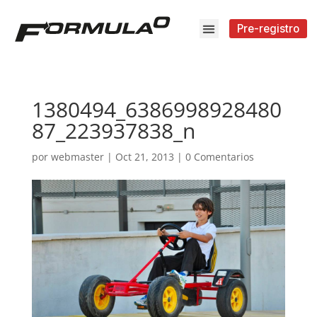
Pre-registro
1380494_6386998928480
87_223937838_n
por
webmaster
|
Oct 21, 2013
|
0 Comentarios