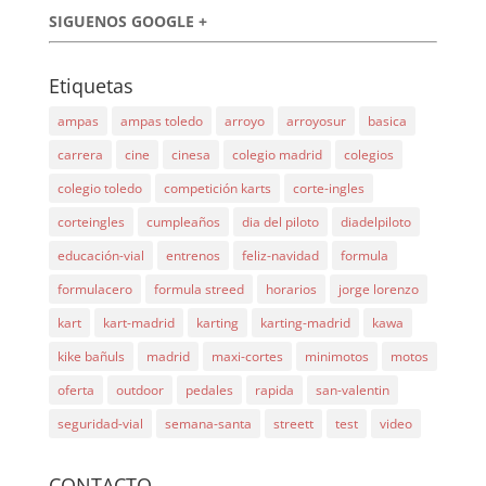
SIGUENOS GOOGLE +
Etiquetas
ampas
ampas toledo
arroyo
arroyosur
basica
carrera
cine
cinesa
colegio madrid
colegios
colegio toledo
competición karts
corte-ingles
corteingles
cumpleaños
dia del piloto
diadelpiloto
educación-vial
entrenos
feliz-navidad
formula
formulacero
formula streed
horarios
jorge lorenzo
kart
kart-madrid
karting
karting-madrid
kawa
kike bañuls
madrid
maxi-cortes
minimotos
motos
oferta
outdoor
pedales
rapida
san-valentin
seguridad-vial
semana-santa
streett
test
video
CONTACTO