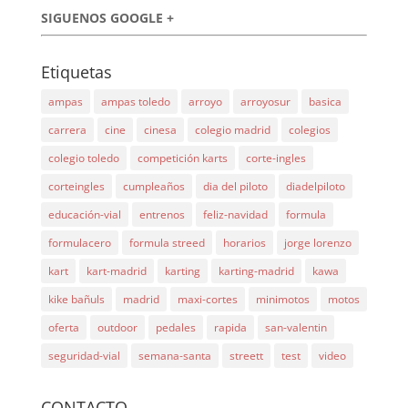
SIGUENOS GOOGLE +
Etiquetas
ampas
ampas toledo
arroyo
arroyosur
basica
carrera
cine
cinesa
colegio madrid
colegios
colegio toledo
competición karts
corte-ingles
corteingles
cumpleaños
dia del piloto
diadelpiloto
educación-vial
entrenos
feliz-navidad
formula
formulacero
formula streed
horarios
jorge lorenzo
kart
kart-madrid
karting
karting-madrid
kawa
kike bañuls
madrid
maxi-cortes
minimotos
motos
oferta
outdoor
pedales
rapida
san-valentin
seguridad-vial
semana-santa
streett
test
video
CONTACTO